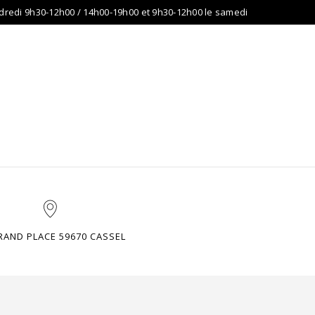
dredi 9h30-12h00 / 14h00-19h00 et 9h30-12h00 le samedi
DIO
CONTACTEZ-NOUS
A PROPOS DE NOUS …
RAND PLACE 59670 CASSEL