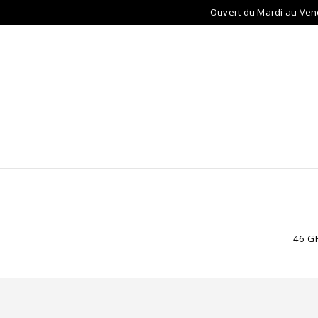
Ouvert du Mardi au Ven
ACCUEIL
LUNETTES
LENTILLES
AU
46 G