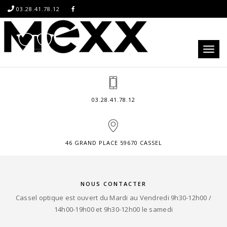
03.28.41.78.12
Toggl
naviga
03.28.41.78.12
46 GRAND PLACE 59670 CASSEL
NOUS CONTACTER
Cassel optique est ouvert du Mardi au Vendredi 9h30-12h00 /
14h00-19h00 et 9h30-12h00 le samedi