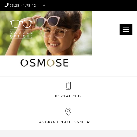
03.28.41.78.12
Toggl
naviga
03.28.41.78.12
46 GRAND PLACE 59670 CASSEL