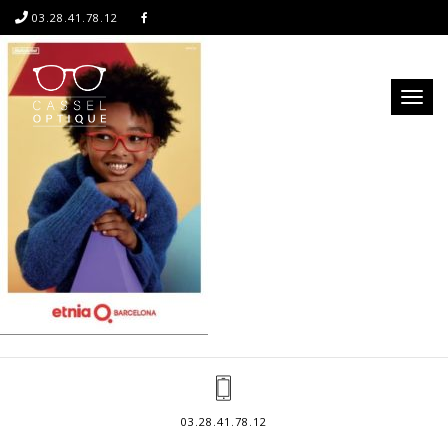
03.28.41.78.12
Toggl
naviga
03.28.41.78.12