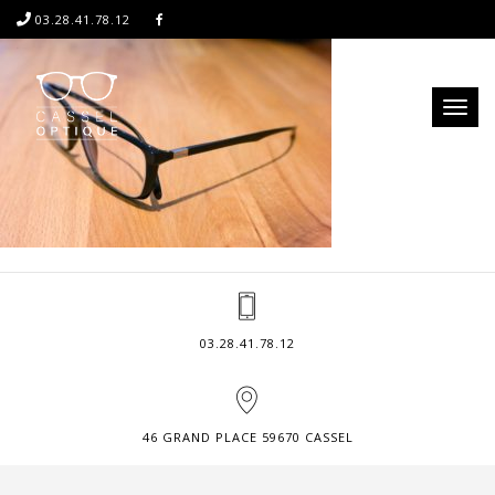
03.28.41.78.12
Toggl
naviga
03.28.41.78.12
46 GRAND PLACE 59670 CASSEL