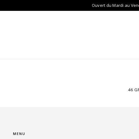
Ouvert du Mardi au Ven
ACCUEIL
LUNETTES
LENTILLES
AU
46 G
MENU