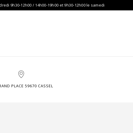
dredi 9h30-12h00 / 14h00-19h00 et 9h30-12h00 le samedi
DIO
CONTACTEZ-NOUS
A PROPOS DE NOUS …
RAND PLACE 59670 CASSEL