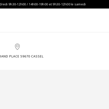
dredi 9h30-12h00 / 14h00-19h00 et 9h30-12h00 le samedi
DIO
CONTACTEZ-NOUS
A PROPOS DE NOUS …
RAND PLACE 59670 CASSEL