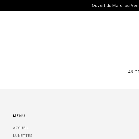
Ouvert du Mardi au Ven
ACCUEIL
LUNETTES
LENTILLES
AU
46 G
MENU
ACCUEIL
LUNETTES