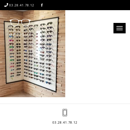
03.28.41.78.12
Toggl
naviga
03.28.41.78.12